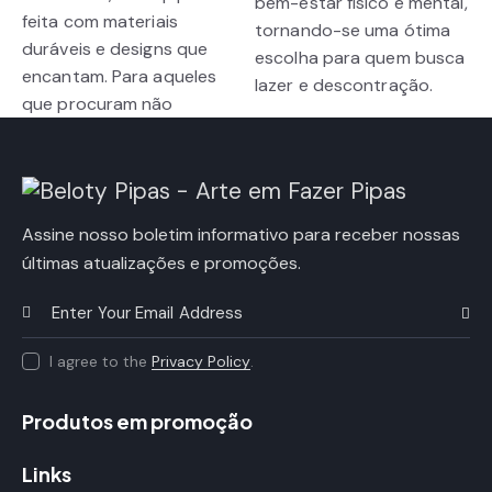
bem-estar físico e mental,
feita com materiais
tornando-se uma ótima
duráveis e designs que
escolha para quem busca
encantam. Para aqueles
lazer e descontração.
que procuram não
Assine nosso boletim informativo para receber nossas
últimas atualizações e promoções.
Subscr
I agree to the
Privacy Policy
.
Produtos em promoção
Links