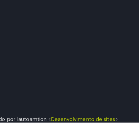
do por Iautoamtion <
Desenvolvimento de sites
>