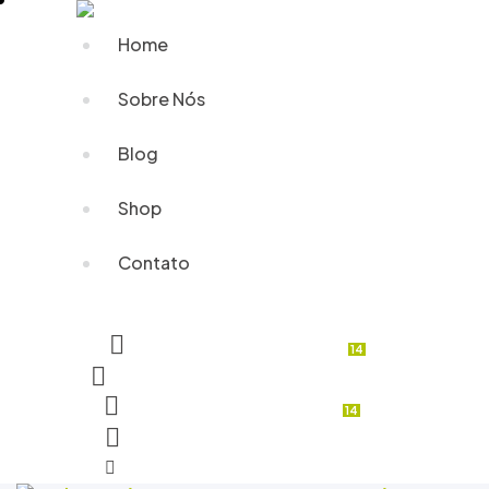
Home
Sobre Nós
Blog
Shop
Contato
14 items
-
R$14.00
14
14 items
-
R$14.00
14